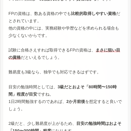
FPの資格は、数ある資格の中でも
比較的取得しやすい資格
だ
とされています。
他の資格の中には、実務経験や学歴などを求められる場合も
少なくないからです。
試験に合格さえすれば取得できるFPの資格は、
まさに狙い目
の資格
だといえるでしょう。
難易度も3級なら、独学でも対応できるはずです。
目安の勉強時間としては、
3級だとおよそ「80時間〜150時
間」程度が目安
ですね。
1日2時間勉強するのであれば、
2か月前後
を想定すると良いで
しょう。
2級だと、少し難易度が上がるため、
目安の勉強時間はおよそ
「150〜300時間」程度
になります。