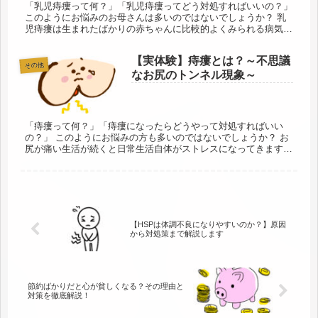
「乳児痔瘻って何？」「乳児痔瘻ってどう対処すればいいの？」
このようにお悩みのお母さんは多いのではないでしょうか？ 乳
児痔瘻は生まれたばかりの赤ちゃんに比較的よくみられる病気で
す。元気に生まれてきてくれたのに、乳児痔瘻が発症してしまう
なんて...
【実体験】痔瘻とは？～不思議
その他
なお尻のトンネル現象～
「痔瘻って何？」「痔瘻になったらどうやって対処すればいい
の？」 このようにお悩みの方も多いのではないでしょうか？ お
尻が痛い生活が続くと日常生活自体がストレスになってきます。
痔瘻が悪化すると普通に座ることすら困難でしょう。そのため、
痔瘻に対...
【HSPは体調不良になりやすいのか？】原因
から対処策まで解説します
節約ばかりだと心が貧しくなる？その理由と
対策を徹底解説！