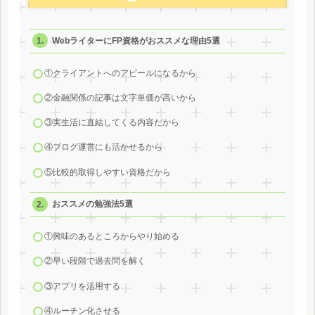
WebライターにFP資格がおススメな理由5選
①クライアントへのアピールになるから
②金融関係の記事は文字単価が高いから
③実生活に直結してくる内容だから
④ブログ運営にも活かせるから
⑤比較的取得しやすい資格だから
おススメの勉強法5選
①興味のあるところからやり始める
②早い段階で過去問を解く
③アプリを活用する
④ルーチン化させる