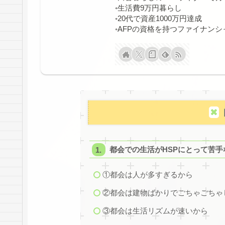
◦生活費9万円暮らし
◦20代で資産1000万円達成
◦AFPの資格を持つファイナン
都会での生活がHSPにとって苦手
①都会は人が多すぎるから
②都会は建物ばかりでごちゃごちゃ
③都会は生活リズムが速いから