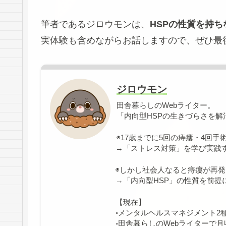
筆者であるジロウモンは、
HSPの性質を持
実体験も含めながらお話しますので、ぜひ最
ジロウモン
田舎暮らしのWebライター。
「内向型HSPの生きづらさを
◉17歳までに5回の痔瘻・4回手
→「ストレス対策」を学び実践
◉しかし社会人なると痔瘻が再
→「内向型HSP」の性質を前
【現在】
◦メンタルヘルスマネジメント2
◦田舎暮らしのWebライターで月