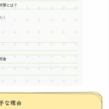
対策とは？
おく
田舎
手な理由