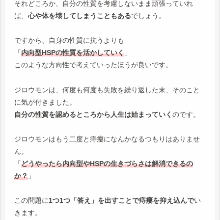
それどころか、自分の性質を考慮しないまま頑張っていれ
ば、
心や体を壊してしまうこともある
でしょう。
ですから、自身の性質に抗うよりも
「
内向型HSPの性質を活かしていく
」
このような方向性で考えていったほうが良いです。
ジロウモンは、何度も何度も失敗を繰り返した末、そのこと
に気が付きました。
自分の性質を認めるところから人生は始まっていく
のです。
ジロウモンはもう二度と痔瘻になんかなるつもりはありませ
ん。
「
どうやったら内向型やHSPの生きづらさは解消できるの
か？
」
この問題に
1つ1つ「答え」を出すことで痔瘻を抑え込んで
い
きます。