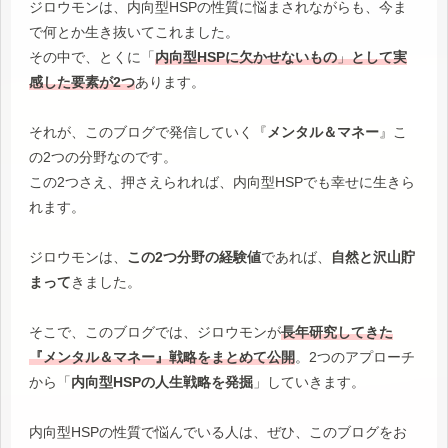
ジロウモンは、内向型HSPの性質に悩まされながらも、今ま
で何とか生き抜いてこれました。
その中で、とくに「
内向型HSPに欠かせないもの
」
として実
感した要素が2つ
あります。
それが、このブログで発信していく『
メンタル＆マネー
』こ
の2つの分野なのです。
この2つさえ、押さえられれば、内向型HSPでも幸せに生きら
れます。
ジロウモンは、
この2つ分野の経験値
であれば、
自然と沢山貯
まって
きました。
そこで、このブログでは、ジロウモンが
長年研究してきた
『メンタル＆マネー』戦略をまとめて公開
。2つのアプローチ
から「
内向型HSPの人生戦略を発掘
」していきます。
内向型HSPの性質で悩んでいる人は、ぜひ、このブログをお