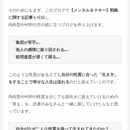
そのためにもまず、このブログで
【メンタル＆マネー】戦略
に関する記事
を投稿し、
内向型やHSPの方の役に立つブログを作り上げます。
「
集団が苦手…
」
「
他人の感情に振り回される…
」
「
処理速度が遅くて困る…
」
このような性質がある人でも
自分の性質に合った「生き方」
をすることで幸せな人生は送れる
のだと訴えていくのです。
内向型やHSPの性質を少しでも前向きに捉えていけるための
「答え」を、読者のみなさんと一緒に探していけたらなと思
っています。
「
自分がなぜこんな性質を持って生まれてきたのか？
」