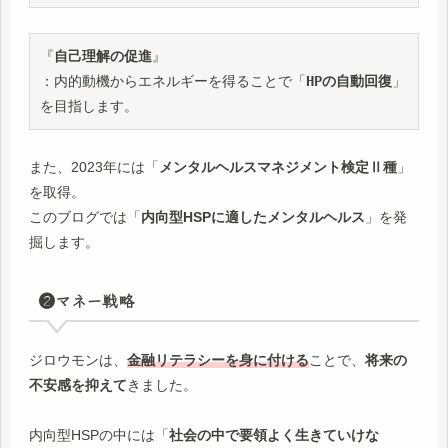
『
自己理解の促進
』
：内的動機からエネルギーを得ることで「
HPの自動回復
」
を目指します。
また、2023年には「
メンタルヘルスマネジメント検定Ⅱ種
」
を取得。
このブログでは「
内向型HSPに適したメンタルヘルス
」を発
掘します。
❷マネー戦略
ジロウモンは、
金融リテラシーを身に付ける
ことで、
将来の
不安感を抑えて
きました。
内向型HSPの中には「
社会の中で要領よく生きていけな