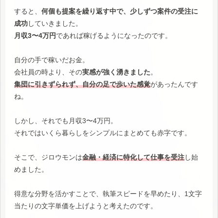
すると、
何個も提案を繰り返す中で、少しずつ案件の受注に
成功
していきました。
月収3〜4万円
であれば稼げるようになったのです。
自分の手で稼いだお金。
会社員の時より、その
実感が強く湧きました
。
集団に引きずられず、自分の足で歩いた感覚
があったんです
ね。
しかし、それでも月収3〜4万円。
それではいくら暮らしをシンプルにまとめても赤字です。
そこで、ジロウモンは
金融・経済に特化して仕事を受注
し始
めました。
得意な分野を活かすことで、執筆スピードを早めたり、1文字
当たりの文字単価を上げようと考えたのです。