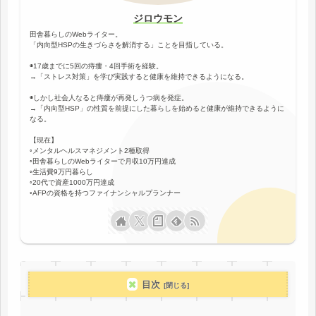
ジロウモン
田舎暮らしのWebライター。
「内向型HSPの生きづらさを解消する」ことを目指している。
◉17歳までに5回の痔瘻・4回手術を経験。
→「ストレス対策」を学び実践すると健康を維持できるようになる。
◉しかし社会人なると痔瘻が再発しうつ病を発症。
→「内向型HSP」の性質を前提にした暮らしを始めると健康が維持できるように
なる。
【現在】
◦メンタルヘルスマネジメント2種取得
◦田舎暮らしのWebライターで月収10万円達成
◦生活費9万円暮らし
◦20代で資産1000万円達成
◦AFPの資格を持つファイナンシャルプランナー
目次