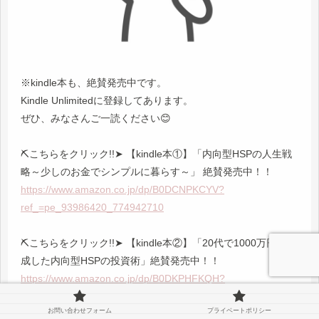
※kindle本も、絶賛発売中です。
Kindle Unlimitedに登録してあります。
ぜひ、みなさんご一読ください😊
⛏️こちらをクリック!!➤ 【kindle本①】「内向型HSPの人生戦
略～少しのお金でシンプルに暮らす～」 絶賛発売中！！
https://www.amazon.co.jp/dp/B0DCNPKCYV?
ref_=pe_93986420_774942710
⛏️こちらをクリック!!➤ 【kindle本②】「20代で1000万円を達
成した内向型HSPの投資術」絶賛発売中！！
https://www.amazon.co.jp/dp/B0DKPHFKQH?
ref_=pe_93986420_774942710
お問い合わせフォーム
プライベートポリシー