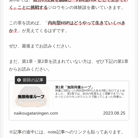
く」ことに挑戦する
ジロウモンの体験談を書いていきます。
この章を読めば、「
内向型HSPはどうやって生きていくべき
か
？
」が見えてくるはずです。
ぜひ、最後までお読みください。
まだ、第1章・第2章を読まれていない方は、ぜひ下記の第1章
からお読みください。
第1章「無限痔瘻ループ」
痔瘻に5回なった内向型HSPの人生を3章に分けてまとめ
ました。 第1章では、自分の性質をよく理解できていな
かったジロウモンがストレスで陥ってしまった痔瘻ルー
プの体験談を書いています。 この記事を読めば、自分
の性質をよく理解できていない人が陥る末路がわかるは
ずです。
naikougataningen.com
2023.08.25
※記事の途中には、note記事へのリンクも貼ってあります。