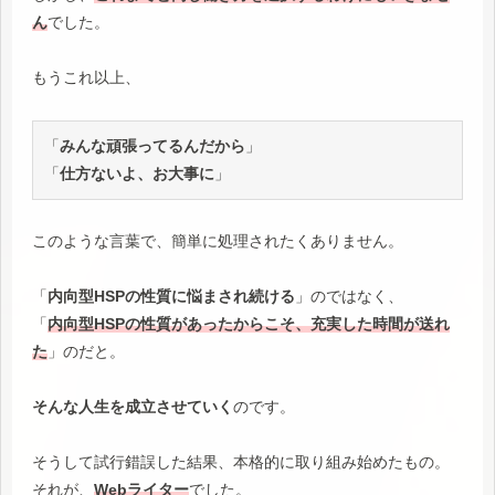
ん
でした。
もうこれ以上、
「
みんな頑張ってるんだから
」
「
仕方ないよ、お大事に
」
このような言葉で、簡単に処理されたくありません。
「
内向型HSPの性質に悩まされ続ける
」のではなく、
「
内向型HSPの性質があったからこそ、充実した時間が送れ
た
」のだと。
そんな人生を成立させていく
のです。
そうして試行錯誤した結果、本格的に取り組み始めたもの。
それが、
Webライター
でした。