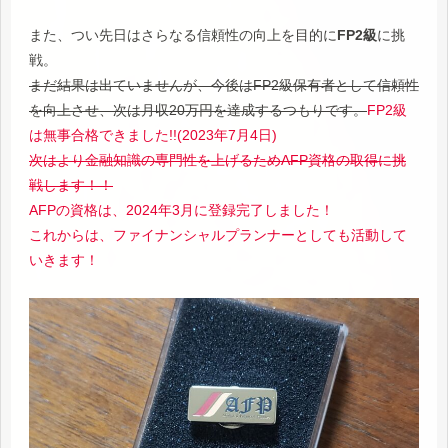
また、つい先日はさらなる信頼性の向上を目的に
FP2級
に挑
戦。
まだ結果は出ていませんが、今後はFP2級保有者として信頼性
を向上させ、次は月収20万円を達成するつもりです。
FP2級
は無事合格できました!!(2023年7月4日)
次はより金融知識の専門性を上げるためAFP資格の取得に挑
戦します！！
AFPの資格は、2024年3月に登録完了しました！
これからは、ファイナンシャルプランナーとしても活動して
いきます！