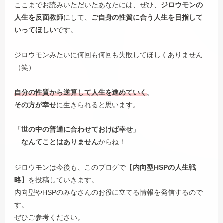
ここまでお読みいただいたあなたには、ぜひ、
ジロウモンの
人生を反面教師
にして、
ご自身の性質に合う人生を目指して
いってほしい
です。
ジロウモンみたいに何回も何回も失敗してほしくありません
（笑）
自分の性質から逆算して人生を進めていく
。
その方が幸せ
に生きられると思います。
「
世の中の普通に合わせておけば幸せ
」
…
なんてことはありません
からね！
ジロウモンは今後も、このブログで【
内向型HSPの人生戦
略
】を投稿していきます。
内向型やHSPのみなさんのお役に立てる情報を発信するので
す。
ぜひご参考ください。