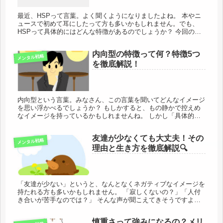
最近、HSPって言葉。よく聞くようになりましたよね。 本やニ
ュースで初めて耳にしたって方も多いかもしれません。でも、
HSPって具体的にはどんな特徴があるのでしょうか？ 今回の記
事では「HSPの特徴って何？」をテーマに、HSPの5つの特徴を
わ...
内向型の特徴って何？特徴5つ
メンタル戦略
を徹底解説！
内向型という言葉。みなさん、この言葉を聞いてどんなイメージ
を思い浮かべるでしょうか？ もしかすると、もの静かで控えめ
なイメージを持っているかもしれませんね。 しかし「具体的に
どういう特徴があるのか？」といわれると、よくわからないって
方も多い...
友達が少なくても大丈夫！その
メンタル戦略
理由と生き方を徹底解説🔍
「友達が少ない」というと、なんとなくネガティブなイメージを
持たれる方も多いかもしれません。 「寂しくないの？」「人付
き合いが苦手なのでは？」 そんな声が聞こえてきそうですよ
ね。でも、本当に友達が少ないことはデメリットなのでしょう
か？ いいえ...
慎重さって強みになるの？メリ