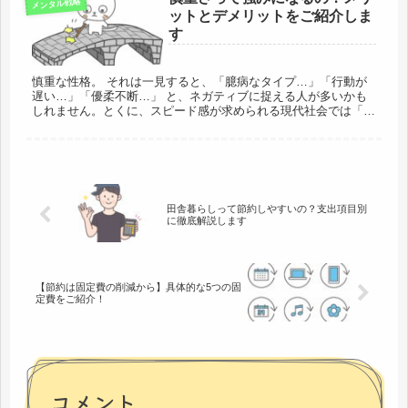
メンタル戦略
ットとデメリットをご紹介しま
す
慎重な性格。 それは一見すると、「臆病なタイプ…」「行動が
遅い…」「優柔不断…」 と、ネガティブに捉える人が多いかも
しれません。とくに、スピード感が求められる現代社会では「慎
重さ＝弱み」だと感じる人も少なくないでしょう。 しかし、本
当に慎重...
田舎暮らしって節約しやすいの？支出項目別
に徹底解説します
【節約は固定費の削減から】具体的な5つの固
定費をご紹介！
コメント