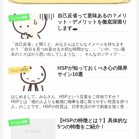
自己反省って意味あるの？メリ
メンタル戦略
ット・デメリットを徹底深堀り
します🕳️
「自己反省」と聞くと、みなさんはどんなイメージを持ちます
か？ 「自分を見つめ直せる大切な時間かな…」「いや、つい過
去のミスばかり思い出してしまうな…」 そんなポジティブ・ネ
ガティブ両方の声が聞こえてきそうですね。実際、自己反省には
多くのメリ...
HSPが知っておくべき心の限界
ストレス対策
サイン10選
はじめまして。みなさん、HSPという言葉をご存知ですか？
HSPとは「他の人よりも敏感に物事を感じ取りやすい性質を持つ
人」のことです。HSPの性質は、日常生活の中で刺激を強く受け
取りやすいため、心と体のバランスを保てなくなることがあるん
です...
【HSPの特徴とは？】具体的な
メンタル戦略
5つの特徴をご紹介！